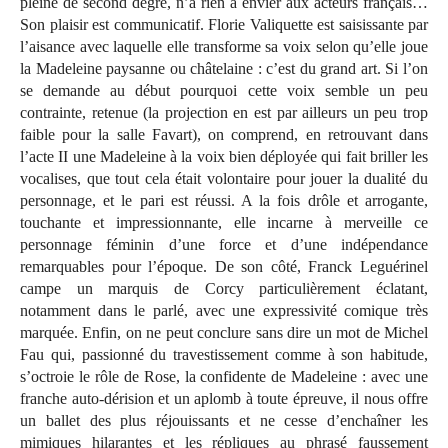
pleine de second degré, n’a rien à envier aux acteurs français…
Son plaisir est communicatif. Florie Valiquette est saisissante par
l’aisance avec laquelle elle transforme sa voix selon qu’elle joue
la Madeleine paysanne ou châtelaine : c’est du grand art. Si l’on
se demande au début pourquoi cette voix semble un peu
contrainte, retenue (la projection en est par ailleurs un peu trop
faible pour la salle Favart), on comprend, en retrouvant dans
l’acte II une Madeleine à la voix bien déployée qui fait briller les
vocalises, que tout cela était volontaire pour jouer la dualité du
personnage, et le pari est réussi. A la fois drôle et arrogante,
touchante et impressionnante, elle incarne à merveille ce
personnage féminin d’une force et d’une indépendance
remarquables pour l’époque. De son côté, Franck Leguérinel
campe un marquis de Corcy particulièrement éclatant,
notamment dans le parlé, avec une expressivité comique très
marquée. Enfin, on ne peut conclure sans dire un mot de Michel
Fau qui, passionné du travestissement comme à son habitude,
s’octroie le rôle de Rose, la confidente de Madeleine : avec une
franche auto-dérision et un aplomb à toute épreuve, il nous offre
un ballet des plus réjouissants et ne cesse d’enchaîner les
mimiques hilarantes et les répliques au phrasé faussement