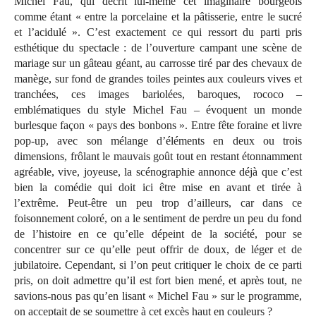
Michel Fau, qui décrit lui-même cet imaginaire bourgeois
comme étant « entre la porcelaine et la pâtisserie, entre le sucré
et l’acidulé ». C’est exactement ce qui ressort du parti pris
esthétique du spectacle : de l’ouverture campant une scène de
mariage sur un gâteau géant, au carrosse tiré par des chevaux de
manège, sur fond de grandes toiles peintes aux couleurs vives et
tranchées, ces images bariolées, baroques, rococo –
emblématiques du style Michel Fau – évoquent un monde
burlesque façon « pays des bonbons ». Entre fête foraine et livre
pop-up, avec son mélange d’éléments en deux ou trois
dimensions, frôlant le mauvais goût tout en restant étonnamment
agréable, vive, joyeuse, la scénographie annonce déjà que c’est
bien la comédie qui doit ici être mise en avant et tirée à
l’extrême. Peut-être un peu trop d’ailleurs, car dans ce
foisonnement coloré, on a le sentiment de perdre un peu du fond
de l’histoire en ce qu’elle dépeint de la société, pour se
concentrer sur ce qu’elle peut offrir de doux, de léger et de
jubilatoire. Cependant, si l’on peut critiquer le choix de ce parti
pris, on doit admettre qu’il est fort bien mené, et après tout, ne
savions-nous pas qu’en lisant « Michel Fau » sur le programme,
on acceptait de se soumettre à cet excès haut en couleurs ?