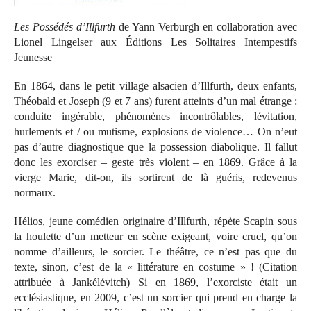
Les Possédés d’Illfurth
de Yann Verburgh en collaboration avec
Lionel Lingelser aux Éditions Les Solitaires Intempestifs
Jeunesse
En 1864, dans le petit village alsacien d’Illfurth, deux enfants,
Théobald et Joseph (9 et 7 ans) furent atteints d’un mal étrange :
conduite ingérable, phénomènes incontrôlables, lévitation,
hurlements et / ou mutisme, explosions de violence… On n’eut
pas d’autre diagnostique que la possession diabolique. Il fallut
donc les exorciser – geste très violent – en 1869. Grâce à la
vierge Marie, dit-on, ils sortirent de là guéris, redevenus
normaux.
Hélios, jeune comédien originaire d’Illfurth, répète Scapin sous
la houlette d’un metteur en scène exigeant, voire cruel, qu’on
nomme d’ailleurs, le sorcier. Le théâtre, ce n’est pas que du
texte, sinon, c’est de la « littérature en costume » ! (Citation
attribuée à Jankélévitch) Si en 1869, l’exorciste était un
ecclésiastique, en 2009, c’est un sorcier qui prend en charge la