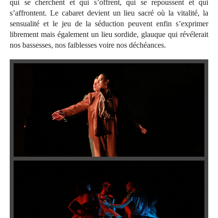
qui se cherchent et qui s’offrent, qui se repoussent et qui
s’affrontent. Le cabaret devient un lieu sacré où la vitalité, la
sensualité et le jeu de la séduction peuvent enfin s’exprimer
librement mais également un lieu sordide, glauque qui révélerait
nos bassesses, nos faiblesses voire nos déchéances.