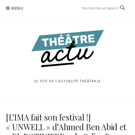
Aller
MENU
au
contenu
LE SITE DE L’ACTUALITÉ THÉÂTRALE
[L’IMA fait son festival !]
« UNWELL » d’Ahmed Ben Abid et