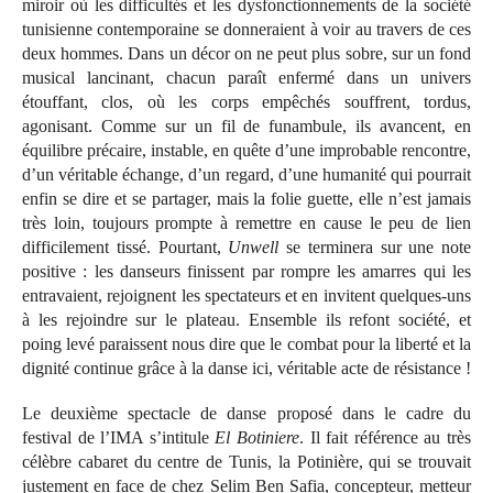
miroir où les difficultés et les dysfonctionnements de la société
tunisienne contemporaine se donneraient à voir au travers de ces
deux hommes. Dans un décor on ne peut plus sobre, sur un fond
musical lancinant, chacun paraît enfermé dans un univers
étouffant, clos, où les corps empêchés souffrent, tordus,
agonisant. Comme sur un fil de funambule, ils avancent, en
équilibre précaire, instable, en quête d’une improbable rencontre,
d’un véritable échange, d’un regard, d’une humanité qui pourrait
enfin se dire et se partager, mais la folie guette, elle n’est jamais
très loin, toujours prompte à remettre en cause le peu de lien
difficilement tissé. Pourtant,
Unwell
se terminera sur une note
positive : les danseurs finissent par rompre les amarres qui les
entravaient, rejoignent les spectateurs et en invitent quelques-uns
à les rejoindre sur le plateau. Ensemble ils refont société, et
poing levé paraissent nous dire que le combat pour la liberté et la
dignité continue grâce à la danse ici, véritable acte de résistance !
Le deuxième spectacle de danse proposé dans le cadre du
festival de l’IMA s’intitule
El Botiniere
. Il fait référence au très
célèbre cabaret du centre de Tunis, la Potinière, qui se trouvait
justement en face de chez Selim Ben Safia, concepteur, metteur