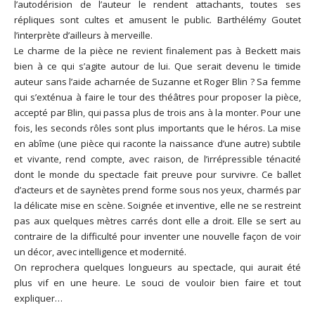
l’autodérision de l’auteur le rendent attachants, toutes ses
répliques sont cultes et amusent le public. Barthélémy Goutet
l’interprète d’ailleurs à merveille.
Le charme de la pièce ne revient finalement pas à Beckett mais
bien à ce qui s’agite autour de lui. Que serait devenu le timide
auteur sans l’aide acharnée de Suzanne et Roger Blin ? Sa femme
qui s’exténua à faire le tour des théâtres pour proposer la pièce,
accepté par Blin, qui passa plus de trois ans à la monter. Pour une
fois, les seconds rôles sont plus importants que le héros. La mise
en abîme (une pièce qui raconte la naissance d’une autre) subtile
et vivante, rend compte, avec raison, de l’irrépressible ténacité
dont le monde du spectacle fait preuve pour survivre. Ce ballet
d’acteurs et de saynètes prend forme sous nos yeux, charmés par
la délicate mise en scène. Soignée et inventive, elle ne se restreint
pas aux quelques mètres carrés dont elle a droit. Elle se sert au
contraire de la difficulté pour inventer une nouvelle façon de voir
un décor, avec intelligence et modernité.
On reprochera quelques longueurs au spectacle, qui aurait été
plus vif en une heure. Le souci de vouloir bien faire et tout
expliquer…