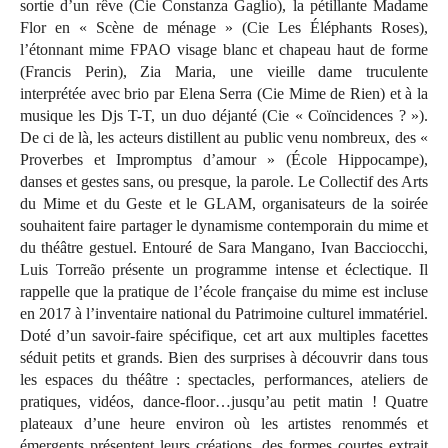
sortie d’un rêve (Cie Constanza Gaglio), la pétillante Madame
Flor en « Scène de ménage » (Cie Les Éléphants Roses),
l’étonnant mime FPAO visage blanc et chapeau haut de forme
(Francis Perin), Zia Maria, une vieille dame truculente
interprétée avec brio par Elena Serra (Cie Mime de Rien) et à la
musique les Djs T-T, un duo déjanté (Cie « Coïncidences ? »).
De ci de là, les acteurs distillent au public venu nombreux, des «
Proverbes et Impromptus d’amour » (École Hippocampe),
danses et gestes sans, ou presque, la parole. Le Collectif des Arts
du Mime et du Geste et le GLAM, organisateurs de la soirée
souhaitent faire partager le dynamisme contemporain du mime et
du théâtre gestuel. Entouré de Sara Mangano, Ivan Bacciocchi,
Luis Torreão présente un programme intense et éclectique. Il
rappelle que la pratique de l’école française du mime est incluse
en 2017 à l’inventaire national du Patrimoine culturel immatériel.
Doté d’un savoir-faire spécifique, cet art aux multiples facettes
séduit petits et grands. Bien des surprises à découvrir dans tous
les espaces du théâtre : spectacles, performances, ateliers de
pratiques, vidéos, dance-floor…jusqu’au petit matin ! Quatre
plateaux d’une heure environ où les artistes renommés et
émergents présentent leurs créations, des formes courtes extrait