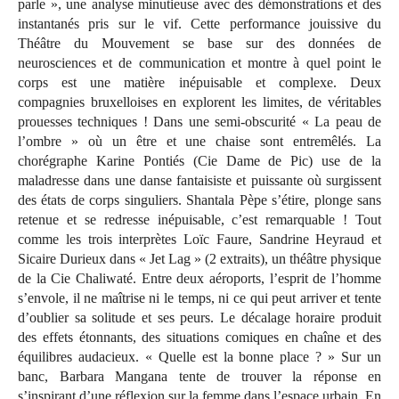
parle », une analyse minutieuse avec des démonstrations et des
instantanés pris sur le vif. Cette performance jouissive du
Théâtre du Mouvement se base sur des données de
neurosciences et de communication et montre à quel point le
corps est une matière inépuisable et complexe. Deux
compagnies bruxelloises en explorent les limites, de véritables
prouesses techniques ! Dans une semi-obscurité « La peau de
l’ombre » où un être et une chaise sont entremêlés. La
chorégraphe Karine Pontiés (Cie Dame de Pic) use de la
maladresse dans une danse fantaisiste et puissante où surgissent
des états de corps singuliers. Shantala Pèpe s’étire, plonge sans
retenue et se redresse inépuisable, c’est remarquable ! Tout
comme les trois interprètes Loïc Faure, Sandrine Heyraud et
Sicaire Durieux dans « Jet Lag » (2 extraits), un théâtre physique
de la Cie Chaliwaté. Entre deux aéroports, l’esprit de l’homme
s’envole, il ne maîtrise ni le temps, ni ce qui peut arriver et tente
d’oublier sa solitude et ses peurs. Le décalage horaire produit
des effets étonnants, des situations comiques en chaîne et des
équilibres audacieux. « Quelle est la bonne place ? » Sur un
banc, Barbara Mangana tente de trouver la réponse en
s’inspirant d’une réflexion sur la femme dans l’espace urbain. En