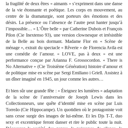
la fragilité de deux êtres « aimants » s’expriment dans une danse
de la vie étonnante et poétique. Les corps en mouvement, au
centre de la dramaturgie, sont porteurs des émotions et des
désirs. La présence ou l’absence de l’autre peut hanter jusqu’à
l’impossible… « L’Ôtre belle » par Catherine Dubois et François
Pilon (Cie Inextenso 93), une version clownesque et irrésistible
de la Belle au bois dormant. Madame Flor en « Scène de
ménage », extrait du spectacle « Rêverie » de Florencia Avila est
une comédie de l’amour. « LOVE, pas à deux » est une
performance conçue par Arianna F. Grossocordon. « There is
No Alternative » (Cie Troisième Génération) histoire d’amour et
de politique mise en scène par Sergi Emiliano i Griell. Assistez à
un dîner imaginé en 1945, un jour comme les autres…
Et bien sûr une grande fête : « Éteignez les lumières » adaptation
de la scène de l’anniversaire de Joseph Lewis dans les
Collectionneurs, une quête d’identité mise en scène par Luis
Torreão (Cie Hippocampe). Un quotidien où le protagoniste voit
sans cesse surgir des images de lui-même. Et les Djs T-T, duo
sexy et excentrique feront danser et rire le public toute la nuit.