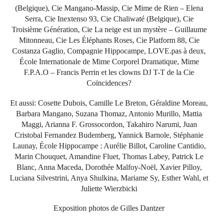
(Belgique), Cie Mangano-Massip, Cie Mime de Rien – Elena
Serra, Cie Inextenso 93, Cie Chaliwaté (Belgique), Cie
Troisième Génération, Cie La neige est un mystère – Guillaume
Mitonneau, Cie Les Éléphants Roses, Cie Platform 88, Cie
Costanza Gaglio, Compagnie Hippocampe, LOVE.pas à deux,
École Internationale de Mime Corporel Dramatique, Mime
F.P.A.O – Francis Perrin et les clowns DJ T-T de la Cie
Coïncidences?
Et aussi: Cosette Dubois, Camille Le Breton, Géraldine Moreau,
Barbara Mangano, Suzana Thomaz, Antonio Murillo, Mattia
Maggi, Arianna F. Grossocordon, Takahiro Narumi, Juan
Cristobal Fernandez Budemberg, Yannick Barnole, Stéphanie
Launay, École Hippocampe : Aurélie Billot, Caroline Cantidio,
Marin Chouquet, Amandine Fluet, Thomas Labey, Patrick Le
Blanc, Anna Maceda, Dorothée Malfoy-Noël, Xavier Pilloy,
Luciana Silvestrini, Anya Shulkina, Mariame Sy, Esther Wahl, et
Juliette Wierzbicki
Exposition photos de Gilles Dantzer