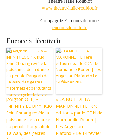
Théâtre Halle Roublot
www.theatre-halle-roublot.fr
Compagnie En cours de route
encoursderoute.fr
Encore à découvrir
[Avignon OFF] « ∞ ‒
« LA NUIT DE LA
INFINITY LOOP », Kuo
MARIONNETTE 1ère
Shin Chuang révèle la
édition » par le CDN de
puissance de la danse
Normandie-Rouen |
du peuple Pangcah de
Les Anges au
Taïwan, des gestes
Plafond » Le 14 février