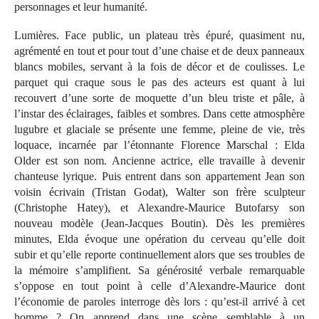
personnages et leur humanité.
Lumières. Face public, un plateau très épuré, quasiment nu,
agrémenté en tout et pour tout d’une chaise et de deux panneaux
blancs mobiles, servant à la fois de décor et de coulisses. Le
parquet qui craque sous le pas des acteurs est quant à lui
recouvert d’une sorte de moquette d’un bleu triste et pâle, à
l’instar des éclairages, faibles et sombres. Dans cette atmosphère
lugubre et glaciale se présente une femme, pleine de vie, très
loquace, incarnée par l’étonnante Florence Marschal : Elda
Older est son nom. Ancienne actrice, elle travaille à devenir
chanteuse lyrique. Puis entrent dans son appartement Jean son
voisin écrivain (Tristan Godat), Walter son frère sculpteur
(Christophe Hatey), et Alexandre-Maurice Butofarsy son
nouveau modèle (Jean-Jacques Boutin). Dès les premières
minutes, Elda évoque une opération du cerveau qu’elle doit
subir et qu’elle reporte continuellement alors que ses troubles de
la mémoire s’amplifient. Sa générosité verbale remarquable
s’oppose en tout point à celle d’Alexandre-Maurice dont
l’économie de paroles interroge dès lors : qu’est-il arrivé à cet
homme ? On apprend dans une scène semblable à un