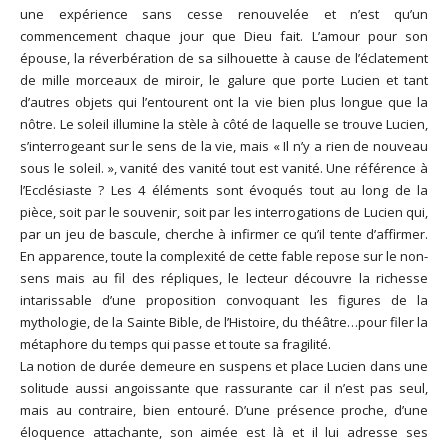
une expérience sans cesse renouvelée et n’est qu’un
commencement chaque jour que Dieu fait. L’amour pour son
épouse, la réverbération de sa silhouette à cause de l’éclatement
de mille morceaux de miroir, le galure que porte Lucien et tant
d’autres objets qui l’entourent ont la vie bien plus longue que la
nôtre. Le soleil illumine la stèle à côté de laquelle se trouve Lucien,
s’interrogeant sur le sens de la vie, mais « Il n’y a rien de nouveau
sous le soleil. », vanité des vanité tout est vanité. Une référence à
l’Ecclésiaste ? Les 4 éléments sont évoqués tout au long de la
pièce, soit par le souvenir, soit par les interrogations de Lucien qui,
par un jeu de bascule, cherche à infirmer ce qu’il tente d’affirmer.
En apparence, toute la complexité de cette fable repose sur le non-
sens mais au fil des répliques, le lecteur découvre la richesse
intarissable d’une proposition convoquant les figures de la
mythologie, de la Sainte Bible, de l’Histoire, du théâtre…pour filer la
métaphore du temps qui passe et toute sa fragilité.
La notion de durée demeure en suspens et place Lucien dans une
solitude aussi angoissante que rassurante car il n’est pas seul,
mais au contraire, bien entouré. D’une présence proche, d’une
éloquence attachante, son aimée est là et il lui adresse ses