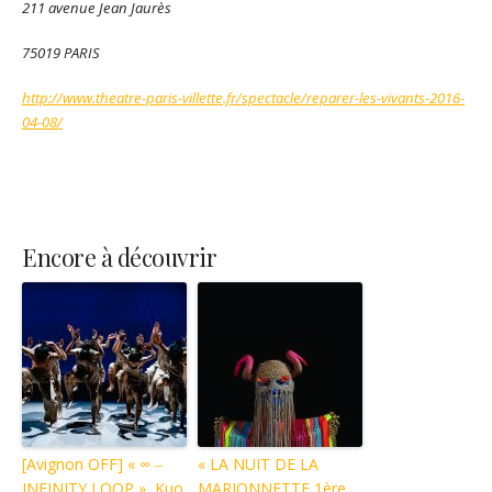
211 avenue Jean Jaurès
75019 PARIS
http://www.theatre-paris-villette.fr/spectacle/reparer-les-vivants-2016-
04-08/
Encore à découvrir
[Avignon OFF] « ∞ ‒
« LA NUIT DE LA
INFINITY LOOP », Kuo
MARIONNETTE 1ère