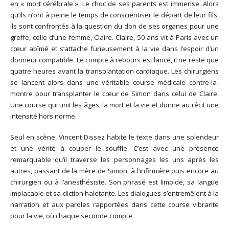
en « mort cérébrale ». Le choc de ses parents est immense. Alors
qu’ils n’ont à peine le temps de conscientiser le départ de leur fils,
ils sont confrontés à la question du don de ses organes pour une
greffe, celle d’une femme, Claire. Claire, 50 ans vit à Paris avec un
cœur abîmé et s’attache furieusement à la vie dans l’espoir d’un
donneur compatible. Le compte à rebours est lancé, il ne reste que
quatre heures avant la transplantation cardiaque. Les chirurgiens
se lancent alors dans une véritable course médicale contre-la-
montre pour transplanter le cœur de Simon dans celui de Claire.
Une course qui unit les âges, la mort et la vie et donne au récit une
intensité hors norme.
Seul en scène, Vincent Dissez habite le texte dans une splendeur
et une vérité à couper le souffle. C’est avec une présence
remarquable qu’il traverse les personnages les uns après les
autres, passant de la mère de Simon, à l’infirmière puis encore au
chirurgien ou à l’anesthésiste. Son phrasé est limpide, sa langue
implacable et sa diction haletante. Les dialogues s’entremêlent à la
narration et aux paroles rapportées dans cette course vibrante
pour la vie, où chaque seconde compte.