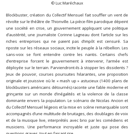
© Luc Maréchaux
Blockbuster, création du Collectif Mensuel fait souffler un vent de
révolte sur le théâtre de Thionville. La pièce-film parodique dépeint
une société en crise, un gouvernement appliquant une politique
d’austérité, une journaliste Corinne Lagneau dont l’article sur les
riches entreprises qui ne paient pas d’impôt est censuré. Sa
riposte sur les réseaux sociaux, incite le peuple à la rébellion. Les
sans-voix se font entendre contre les nantis. Certains chefs
d’entreprise forcent le gouvernement à intervenir, l’armée est
déployée sur le terrain. Parviendront-ils à stopper les dissidents ?
Jeux de pouvoir, courses poursuites hilarantes, une proposition
originale et jouissive où le « mash up » astucieux (1400 plans de
blockbusters américains détournés) raconte une fable moderne et
grinçante sur un monde d’inégalités et la violence de la classe
dominante envers la population. Le scénario de Nicolas Ancion et
du Collectif Mensuel liégeois et la mise en scène remarquable sont
accompagnés d’une multitude de bruitages, des doublages de voix
et de la musique live, interprétés avec brio par les comédiens et
musiciens. Une performance incroyable et juste qui pose des
questions graves, tout en faisant rire.