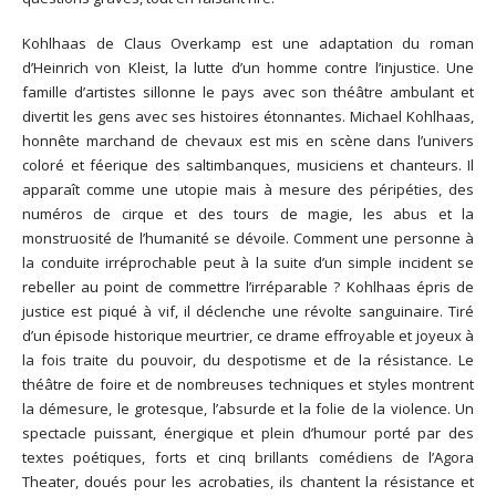
Kohlhaas de Claus Overkamp est une adaptation du roman
d’Heinrich von Kleist, la lutte d’un homme contre l’injustice. Une
famille d’artistes sillonne le pays avec son théâtre ambulant et
divertit les gens avec ses histoires étonnantes. Michael Kohlhaas,
honnête marchand de chevaux est mis en scène dans l’univers
coloré et féerique des saltimbanques, musiciens et chanteurs. Il
apparaît comme une utopie mais à mesure des péripéties, des
numéros de cirque et des tours de magie, les abus et la
monstruosité de l’humanité se dévoile. Comment une personne à
la conduite irréprochable peut à la suite d’un simple incident se
rebeller au point de commettre l’irréparable ? Kohlhaas épris de
justice est piqué à vif, il déclenche une révolte sanguinaire. Tiré
d’un épisode historique meurtrier, ce drame effroyable et joyeux à
la fois traite du pouvoir, du despotisme et de la résistance. Le
théâtre de foire et de nombreuses techniques et styles montrent
la démesure, le grotesque, l’absurde et la folie de la violence. Un
spectacle puissant, énergique et plein d’humour porté par des
textes poétiques, forts et cinq brillants comédiens de l’Agora
Theater, doués pour les acrobaties, ils chantent la résistance et