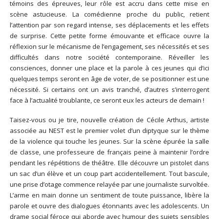
témoins des épreuves, leur rôle est accru dans cette mise en
scène astucieuse. La comédienne proche du public, retient
l’attention par son regard intense, ses déplacements et les effets
de surprise. Cette petite forme émouvante et efficace ouvre la
réflexion sur le mécanisme de l’engagement, ses nécessités et ses
difficultés dans notre société contemporaine. Réveiller les
consciences, donner une place et la parole à ces jeunes qui d’ici
quelques temps seront en âge de voter, de se positionner est une
nécessité. Si certains ont un avis tranché, d’autres s’interrogent
face à l’actualité troublante, ce seront eux les acteurs de demain !
Taisez-vous ou je tire, nouvelle création de Cécile Arthus, artiste
associée au NEST est le premier volet d’un diptyque sur le thème
de la violence qui touche les jeunes. Sur la scène épurée la salle
de classe, une professeure de français peine à maintenir l’ordre
pendant les répétitions de théâtre. Elle découvre un pistolet dans
un sac d’un élève et un coup part accidentellement. Tout bascule,
une prise d’otage commence relayée par une journaliste survoltée.
L’arme en main donne un sentiment de toute puissance, libère la
parole et ouvre des dialogues étonnants avec les adolescents. Un
drame social féroce qui aborde avec humour des sujets sensibles