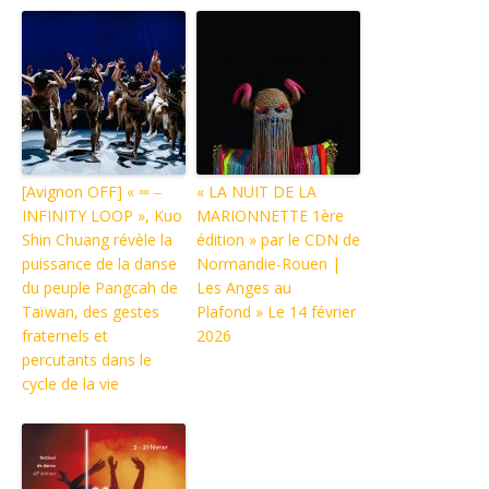
[Avignon OFF] « ∞ ‒
« LA NUIT DE LA
INFINITY LOOP », Kuo
MARIONNETTE 1ère
Shin Chuang révèle la
édition » par le CDN de
puissance de la danse
Normandie-Rouen |
du peuple Pangcah de
Les Anges au
Taïwan, des gestes
Plafond » Le 14 février
fraternels et
2026
percutants dans le
cycle de la vie