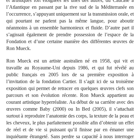
et artistiques fort éloignées les unes des autres, du Caucase à
l’Atlantique en passant par la rive sud de la Méditerranée en
l’occurrence, s’appuyant uniquement sur la transmission orale, et
qui pourtant ne parlent pas la même langue, pour aboutir
néanmoins à un ensemble harmonieux et fluide. D’autre part il
s’agissait également de prendre possession de l’espace de la
Fondation et d’une certaine manière des différentes œuvres de
Ron Mueck.
Ron Mueck est un artiste australien né en 1958, qui vit et
travaille au Royaume-Uni depuis 1986, et qui fut révélé au
public français en 2005 lors de sa première exposition à
l’invitation de la fondation Cartier. Il s’agit ici de sa troisième
exposition qui permet de retracer en quelques œuvres clefs son
parcours et son évolution récente. Ron Mueck appartient au
courant artistique hyperréaliste. Au début de sa carrière avec des
œuvres comme Baby (2000) ou In Bed (2005), il s’attachait
surtout à reproduire l’anatomie des corps, la texture de la peau et
les cheveux, le plus parfaitement possible afin d’obtenir un effet
de réel et de vie si puissant qu’il finisse par en émaner une
inquiétante étrangeté. Sans perdre sa capacité à nous interroger