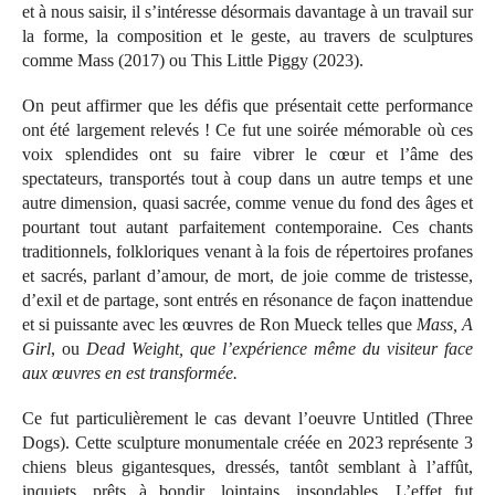
et à nous saisir, il s’intéresse désormais davantage à un travail sur
la forme, la composition et le geste, au travers de sculptures
comme Mass (2017) ou This Little Piggy (2023).
On peut affirmer que les défis que présentait cette performance
ont été largement relevés ! Ce fut une soirée mémorable où ces
voix splendides ont su faire vibrer le cœur et l’âme des
spectateurs, transportés tout à coup dans un autre temps et une
autre dimension, quasi sacrée, comme venue du fond des âges et
pourtant tout autant parfaitement contemporaine. Ces chants
traditionnels, folkloriques venant à la fois de répertoires profanes
et sacrés, parlant d’amour, de mort, de joie comme de tristesse,
d’exil et de partage, sont entrés en résonance de façon inattendue
et si puissante avec les œuvres de Ron Mueck telles que
Mass, A
Girl
, ou
Dead Weight
, que l’expérience même du visiteur face
aux œuvres en est transformée.
Ce fut particulièrement le cas devant l’oeuvre Untitled (Three
Dogs). Cette sculpture monumentale créée en 2023 représente 3
chiens bleus gigantesques, dressés, tantôt semblant à l’affût,
inquiets, prêts à bondir, lointains, insondables. L’effet fut