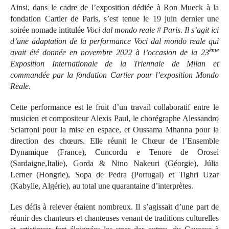
Ainsi, dans le cadre de l’exposition dédiée à Ron Mueck à la
fondation Cartier de Paris, s’est tenue le 19 juin dernier une
soirée nomade intitulée
Voci dal mondo reale # Paris
. Il s’agit ici
d’une adaptation de la performance
Voci dal mondo reale
qui
ème
avait été donnée en novembre 2022 à l’occasion de la 23
Exposition Internationale de la Triennale de Milan et
commandée par la fondation Cartier pour l’exposition Mondo
Reale.
Cette performance est le fruit d’un travail collaboratif entre le
musicien et compositeur Alexis Paul, le chorégraphe Alessandro
Sciarroni pour la mise en espace, et Oussama Mhanna pour la
direction des chœurs. Elle réunit le Chœur de l’Ensemble
Dynamique (France), Cuncordu e Tenore de Orosei
(Sardaigne,Italie), Gorda & Nino Nakeuri (Géorgie), Júlia
Lerner (Hongrie), Sopa de Pedra (Portugal) et Tighri Uzar
(Kabylie, Algérie), au total une quarantaine d’interprètes.
Les défis à relever étaient nombreux. Il s’agissait d’une part de
réunir des chanteurs et chanteuses venant de traditions culturelles