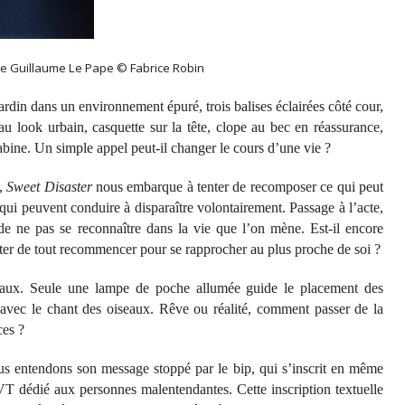
e Guillaume Le Pape © Fabrice Robin
ardin dans un environnement épuré, trois balises éclairées côté cour,
 look urbain, casquette sur la tête, clope au bec en réassurance,
abine. Un simple appel peut-il changer le cours d’une vie ?
e,
Sweet Disaster
nous embarque à tenter de recomposer ce qui peut
 qui peuvent conduire à disparaître volontairement. Passage à l’acte,
 de ne pas se reconnaître dans la vie que l’on mène. Est-il encore
nter de tout recommencer pour se rapprocher au plus proche de soi ?
iseaux. Seule une lampe de poche allumée guide le placement des
 avec le chant des oiseaux. Rêve ou réalité, comment passer de la
ces ?
ous entendons son message stoppé par le bip, qui s’inscrit en même
VT dédié aux personnes malentendantes. Cette inscription textuelle