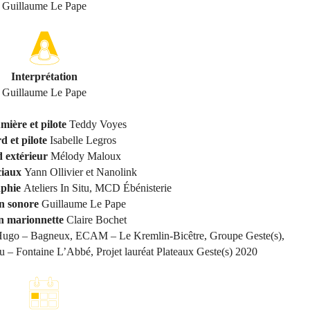
Guillaume Le Pape
Interprétation
Guillaume Le Pape
mière et pilote
Teddy Voyes
d et pilote
Isabelle Legros
 extérieur
Mélody Maloux
ciaux
Yann Ollivier et Nanolink
aphie
Ateliers In Situ, MCD Ébénisterie
n sonore
Guillaume Le Pape
n marionnette
Claire Bochet
 Hugo – Bagneux, ECAM – Le Kremlin-Bicêtre, Groupe Geste(s),
u – Fontaine L’Abbé, Projet lauréat Plateaux Geste(s) 2020