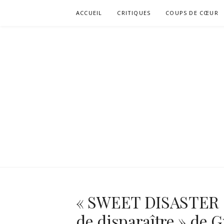
Aller
ACCUEIL
CRITIQUES
COUPS DE CŒUR
au
contenu
« SWEET DISASTER : 
de disparaître » de 