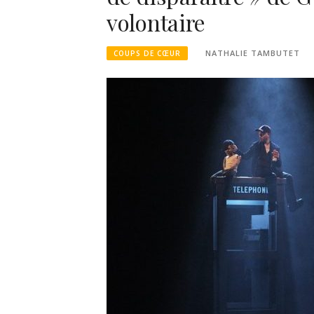
volontaire
NATHALIE TAMBUTET
COUPS DE CŒUR