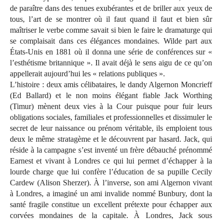
de paraître dans des tenues exubérantes et de briller aux yeux de
tous, l’art de se montrer où il faut quand il faut et bien sûr
maîtriser le verbe comme savait si bien le faire le dramaturge qui
se complaisait dans ces élégances mondaines. Wilde part aux
États-Unis en 1881 où il donna une série de conférences sur «
l’esthétisme britannique ». Il avait déjà le sens aigu de ce qu’on
appellerait aujourd’hui les « relations publiques ».
L’histoire : deux amis célibataires, le dandy Algernon Moncrieff
(Ed Ballard) et le non moins élégant fiable Jack Worthing
(Timur) mènent deux vies à la Cour puisque pour fuir leurs
obligations sociales, familiales et professionnelles et dissimuler le
secret de leur naissance ou prénom véritable, ils emploient tous
deux le même stratagème et le découvrent par hasard. Jack, qui
réside à la campagne s’est inventé un frère débauché prénommé
Earnest et vivant à Londres ce qui lui permet d’échapper à la
lourde charge que lui confère l’éducation de sa pupille Cecily
Cardew (Alison Sherzer). À l’inverse, son ami Algernon vivant
à Londres, a imaginé un ami invalide nommé Bunbury, dont la
santé fragile constitue un excellent prétexte pour échapper aux
corvées mondaines de la capitale. À Londres, Jack sous