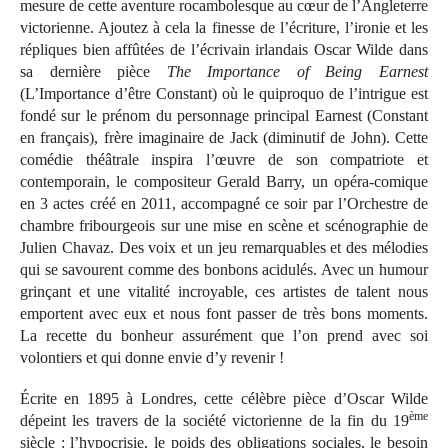
mesure de cette aventure rocambolesque au cœur de l’Angleterre
victorienne. Ajoutez à cela la finesse de l’écriture, l’ironie et les
répliques bien affûtées de l’écrivain irlandais Oscar Wilde dans
sa dernière pièce
The Importance of Being Earnest
(L’Importance d’être Constant) où le quiproquo de l’intrigue est
fondé sur le prénom du personnage principal Earnest (Constant
en français), frère imaginaire de Jack (diminutif de John). Cette
comédie théâtrale inspira l’œuvre de son compatriote et
contemporain, le compositeur Gerald Barry, un opéra-comique
en 3 actes créé en 2011, accompagné ce soir par l’Orchestre de
chambre fribourgeois sur une mise en scène et scénographie de
Julien Chavaz. Des voix et un jeu remarquables et des mélodies
qui se savourent comme des bonbons acidulés. Avec un humour
grinçant et une vitalité incroyable, ces artistes de talent nous
emportent avec eux et nous font passer de très bons moments.
La recette du bonheur assurément que l’on prend avec soi
volontiers et qui donne envie d’y revenir !
Écrite en 1895 à Londres, cette célèbre pièce d’Oscar Wilde
ème
dépeint les travers de la société victorienne de la fin du 19
siècle : l’hypocrisie, le poids des obligations sociales, le besoin