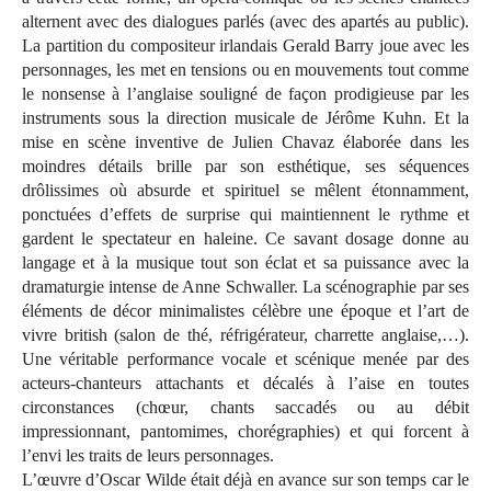
alternent avec des dialogues parlés (avec des apartés au public).
La partition du compositeur irlandais Gerald Barry joue avec les
personnages, les met en tensions ou en mouvements tout comme
le nonsense à l’anglaise souligné de façon prodigieuse par les
instruments sous la direction musicale de Jérôme Kuhn. Et la
mise en scène inventive de Julien Chavaz élaborée dans les
moindres détails brille par son esthétique, ses séquences
drôlissimes où absurde et spirituel se mêlent étonnamment,
ponctuées d’effets de surprise qui maintiennent le rythme et
gardent le spectateur en haleine. Ce savant dosage donne au
langage et à la musique tout son éclat et sa puissance avec la
dramaturgie intense de Anne Schwaller. La scénographie par ses
éléments de décor minimalistes célèbre une époque et l’art de
vivre british (salon de thé, réfrigérateur, charrette anglaise,…).
Une véritable performance vocale et scénique menée par des
acteurs-chanteurs attachants et décalés à l’aise en toutes
circonstances (chœur, chants saccadés ou au débit
impressionnant, pantomimes, chorégraphies) et qui forcent à
l’envi les traits de leurs personnages.
L’œuvre d’Oscar Wilde était déjà en avance sur son temps car le