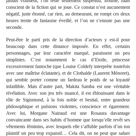
jamais vraiment, l’on reste seulement suspendu, troublé, mais
conscient de la fiction qui se joue. Ce constat n’est aucunement
négatif, juste étonné, car rien, au demeurant, ne rompt ces deux
heures trente de fantasme éveillé, et l’on ne s’ennuie pas une
seconde.
Peut-être le parti pris de la direction d’acteurs y est-il pour
beaucoup dans cette distance imposée. En effet, certains
personnages, par leur caractère marqué, paraissent un peu
simplistes. C’est notamment le cas d’Etoile, princesse
excessivement fantoche (que Louise Coldefy interprète toutefois
avec une maîtrise éclatante), et de Clothalde (Laurent Ménoret),
qui semble porter comme un fardeau le poids de sa loyauté
infaillible. Mais d’autre part, Makita Samba est une véritable
révélation. Avec son jeu très nuancé, il est éblouissant dans le
rôle de Sigismond, à la fois noble et bestial, entre grandeur
philosophique et pulsions violentes, conscience et égarement.
Avec lui, Morgane Nairaud est une Rosaura davantage
convaincante dans ses habits d’homme que lorsqu’elle revêt ses
vêtements féminins, avec lesquels elle s’affuble parfois d’un ton
plaintif un peu trop expansif… Cela dit, on ne peut que saluer