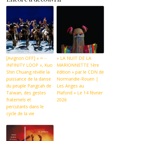
[Avignon OFF] « ∞ ‒
« LA NUIT DE LA
INFINITY LOOP », Kuo
MARIONNETTE 1ère
Shin Chuang révèle la
édition » par le CDN de
puissance de la danse
Normandie-Rouen |
du peuple Pangcah de
Les Anges au
Taïwan, des gestes
Plafond » Le 14 février
fraternels et
2026
percutants dans le
cycle de la vie