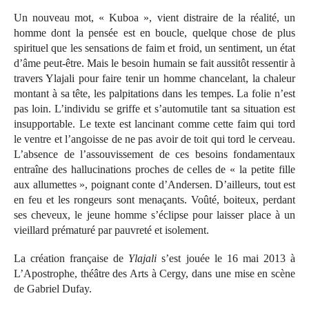
Un nouveau mot, « Kuboa », vient distraire de la réalité, un
homme dont la pensée est en boucle, quelque chose de plus
spirituel que les sensations de faim et froid, un sentiment, un état
d’âme peut-être. Mais le besoin humain se fait aussitôt ressentir à
travers Ylajali pour faire tenir un homme chancelant, la chaleur
montant à sa tête, les palpitations dans les tempes. La folie n’est
pas loin. L’individu se griffe et s’automutile tant sa situation est
insupportable. Le texte est lancinant comme cette faim qui tord
le ventre et l’angoisse de ne pas avoir de toit qui tord le cerveau.
L’absence de l’assouvissement de ces besoins fondamentaux
entraîne des hallucinations proches de celles de « la petite fille
aux allumettes », poignant conte d’Andersen. D’ailleurs, tout est
en feu et les rongeurs sont menaçants. Voûté, boiteux, perdant
ses cheveux, le jeune homme s’éclipse pour laisser place à un
vieillard prématuré par pauvreté et isolement.
La création française de
Ylajali
s’est jouée le 16 mai 2013 à
L’Apostrophe, théâtre des Arts à Cergy, dans une mise en scène
de Gabriel Dufay.