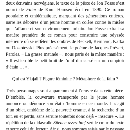
deux écrivains norvégiens, le texte de la pièce de Jon Fosse s’est
nourri de
Faim
de Knut Hamsen écrit en 1890. Ce roman
populaire et emblématique, marquant des générations entières,
narre les déboires d’un jeune homme en colère contre la misère
qui l’affame et son environnement urbain. Jon Fosse extrait sa
matière première de ce roman pour construire une odyssée
intérieure où se reflètent les ombres de Beckett, Bernhard, Kafka
ou Dostoïevski. Plus précisément, le poème de Jacques Prévert,
Paroles, « La grasse matinée », nous parle de la même manière :
« Il est terrible le petit bruit de l’œuf dur cassé sur un comptoir
d’étain … ».
Qui est Ylajali ? Figure féminine ? Métaphore de la faim ?
Trois personnages sont apparemment à l’œuvre dans cette pièce.
D’emblée, la couverture transportée par le jeune homme
annonce ou dénonce son état d’homme en ce monde. Il s’agit
d’un objet, emblème de la pauvreté errante, à la recherche d’un
toit, eu et perdu, sans serrure toutefois donc déjà « insecure ». La
répétition de la didascalie
Silence assez bref
sert le cœur du texte
et serre celui du lecteur. Ainsi, nous sommes saisis par le passage