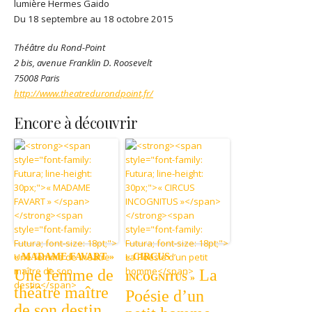
lumière Hermes Gaido
Du 18 septembre au 18 octobre 2015
Théâtre du Rond-Point
2 bis, avenue Franklin D. Roosevelt
75008 Paris
http://www.theatredurondpoint.fr/
Encore à découvrir
« MADAME FAVART »
« CIRCUS
Une femme de
La
INCOGNITUS »
théâtre maître
Poésie d’un
de son destin